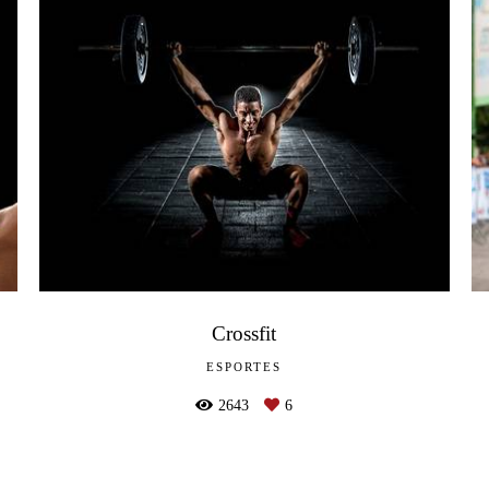
Crossfit
ESPORTES
2643
6