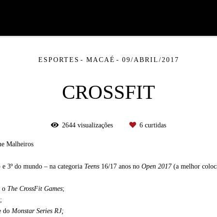
ESPORTES
MACAÉ
09/ABRIL/2017
CROSSFIT
2644
visualizações
6
curtidas
me Malheiros
– e 3º do mundo – na categoria
Teens
16/17 anos no
Open 2017
(a melhor coloc
a o
The CrossFit Games
;
o;
te do
Monstar Series RJ;