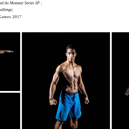
ed
do
Monstar Series SP
;
allenge;
 Games 2017