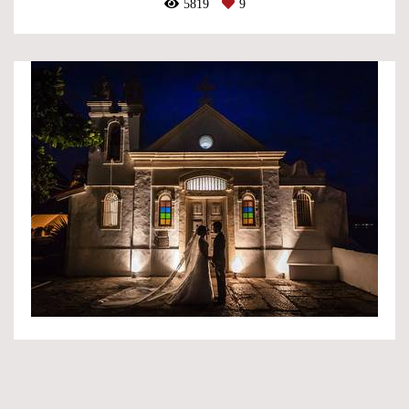
5819
9
Casamentos
SOCIAIS
4259
5