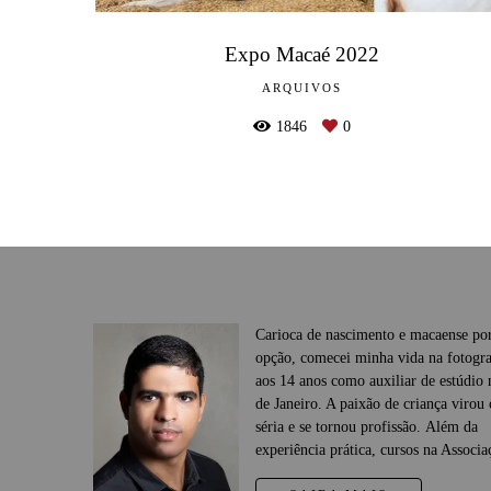
Expo Macaé 2022
ARQUIVOS
1846
0
Carioca de nascimento e macaense po
opção, comecei minha vida na fotogra
aos 14 anos como auxiliar de estúdio
de Janeiro. A paixão de criança virou 
séria e se tornou profissão. Além da
experiência prática, cursos na Associaç