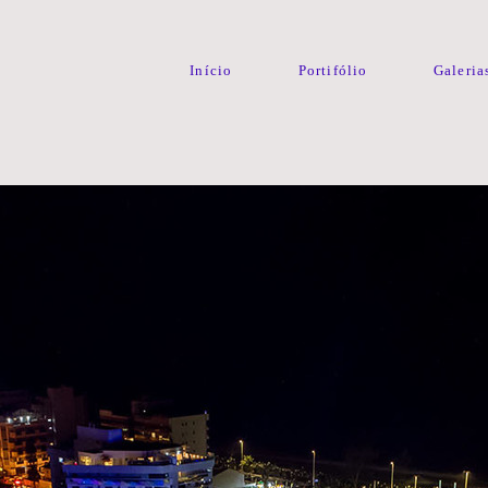
Início
Portifólio
Galeria