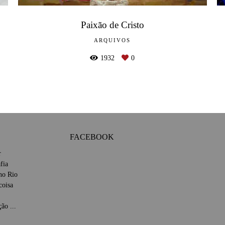
Paixão de Cristo
ARQUIVOS
1932
0
FACEBOOK
r
fia
 no Rio
coisa
ão ...