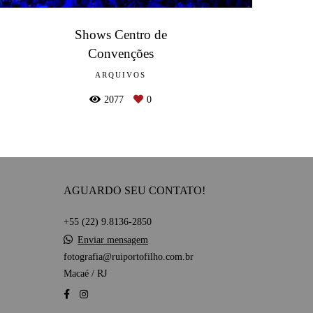
Shows Centro de
Convenções
ARQUIVOS
2077
0
AGUARDO SEU CONTATO!
+55 (22) 9.8136-2850
Enviar mensagem
fotografia@ruiportofilho.com.br
Macaé / RJ